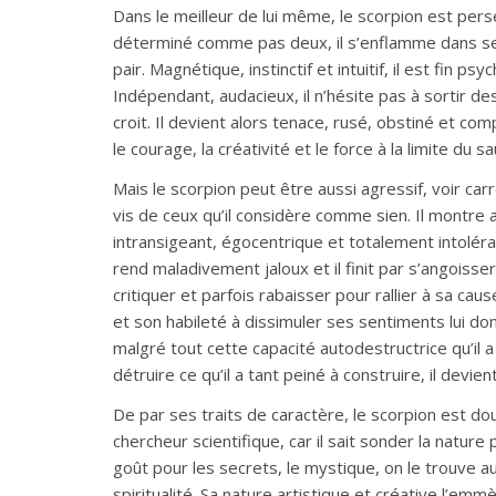
Dans le meilleur de lui même, le scorpion est pers
déterminé comme pas deux, il s’enflamme dans ses
pair. Magnétique, instinctif et intuitif, il est fin p
Indépendant, audacieux, il n’hésite pas à sortir de
croit. Il devient alors tenace, rusé, obstiné et co
le courage, la créativité et le force à la limite du 
Mais le scorpion peut être aussi agressif, voir car
vis de ceux qu’il considère comme sien. Il montre 
intransigeant, égocentrique et totalement intolér
rend maladivement jaloux et il finit par s’angoisser
critiquer et parfois rabaisser pour rallier à sa cau
et son habileté à dissimuler ses sentiments lui donn
malgré tout cette capacité autodestructrice qu’il a
détruire ce qu’il a tant peiné à construire, il devie
De par ses traits de caractère, le scorpion est d
chercheur scientifique, car il sait sonder la natu
goût pour les secrets, le mystique, on le trouve au
spiritualité. Sa nature artistique et créative l’emmè