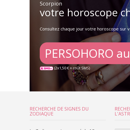
Scorpion
votre horoscope c
Consultez chaque jour votre horoscope sur 
PERSOHORO au
(2x1,50 € + coût SMS)
RECHERCHE DE SIGNES DU
RECHE
ZODIAQUE
L'AST