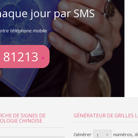
haque jour par SMS
votre téléphone mobile
 81213
RCHE DE SIGNES DE
GÉNÉRATEUR DE GRILLES 
ROLOGIE CHINOISE
Générer
numéros, d
1