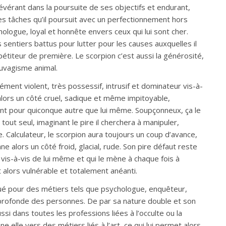
évérant dans la poursuite de ses objectifs et endurant,
 tâches qu’il poursuit avec un perfectionnement hors
sychologue, loyal et honnête envers ceux qui lui sont cher.
s sentiers battus pour lutter pour les causes auxquelles il
mpétiteur de première. Le scorpion c’est aussi la générosité,
sauvagisme animal.
rément violent, très possessif, intrusif et dominateur vis-à-
alors un côté cruel, sadique et même impitoyable,
ant pour quiconque autre que lui même. Soupçonneux, ça le
 tout seul, imaginant le pire il cherchera à manipuler,
se. Calculateur, le scorpion aura toujours un coup d’avance,
e alors un côté froid, glacial, rude. Son pire défaut reste
 vis-à-vis de lui même et qui le mène à chaque fois à
nt alors vulnérable et totalement anéanti.
oué pour des métiers tels que psychologue, enquêteur,
re profonde des personnes. De par sa nature double et son
ssi dans toutes les professions liées à l’occulte ou la
ne elle vers des métiers liés à l’art, ce qui lui permet alors