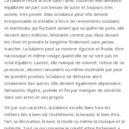
La balance reste artiste dans l’âme, toutefois elle demeure
équilibrée de part son besoin de juste et toujours très
avisée, très posée. Mais la balance peut vite devenir
irresponsable et instable à force de revirements soudains
et inattendus qui fluctuent autant que sa quête de juste, elle
devient alors indécise, hésitante comme pas deux devant
les choix et prendre la tangente finalement sans jamais
trancher. La balance peut se montrer égoïste et froide, être
narcissique et même volage quand elle ne se sent pas en
total équilibre. Laxiste, elle manque de volonté, refuse de se
prononcer, devient rancunière ou même insensible par peur
de prendre position, la balance se détourne alors
totalement des autres. Elle devient également dépensière,
fantaisiste, légère, juvénile et fini par manquer de sincérité
dans ses actes et ses propos.
De par son caractère, la balance excelle dans tous les
métiers liés à bien sûr l’esthétisme, la beauté, le bien être,
l’art, la décoration, le luxe, la mode ou même la musique et la
publicité. Tout ce qui concerne le créatif attire fortement a